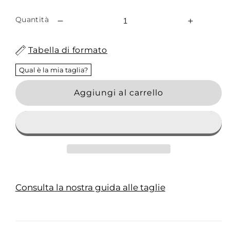
Quantità
Diminuisci
Aumenta
quantità
quantità
per
per
Tabella di formato
Casacca
Casacca
Medico
Medico
Qual è la mia taglia?
The
The
Aggiungi al carrello
Factory
Factory
Antibatterica
Antibatte
Donna
Donna
Consulta la nostra guida alle taglie